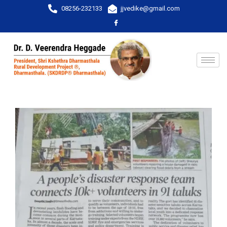
08256-232133
jjvedike@gmail.com