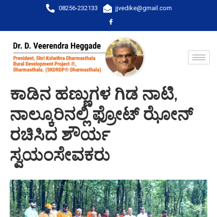
08256-232133
jjvedike@gmail.com
ಕಾಡಿನ ಹಣ್ಣುಗಳ ಗಿಡ ನಾಟಿ,
ನಾಲ್ಕೂರಿನಲ್ಲಿ ಫ್ರೋಟ್ ಝೋನ್
ರಚಿಸಿದ ಶೌರ್ಯ
ಸ್ವಯಂಸೇವಕರು