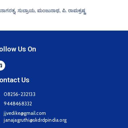
ಗರತ್ನ, ಸುಬ್ರಾಯ, ಮಂಜುನಾಥ, ಪಿ. ರಾಮಕ್ರಷ್ಣ
ollow Us On
ontact Us
08256-232133
9448468332
jjvedike@gmail.com
janajagruthi@skdrdpindia.org