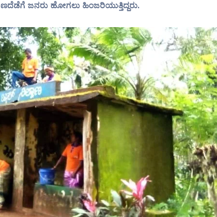
ಂಗುದಾಣದೆಡೆಗೆ ಜನರು ಹೋಗಲು ಹಿಂಜರಿಯುತ್ತಿದ್ದರು.