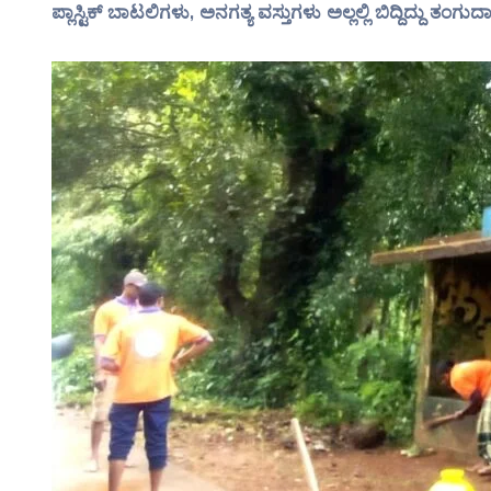
ಪ್ಲಾಸ್ಟಿಕ್ ಬಾಟಲಿಗಳು, ಅನಗತ್ಯ ವಸ್ತುಗಳು ಅಲ್ಲಲ್ಲಿ ಬಿದ್ದಿದ್ದು ತ