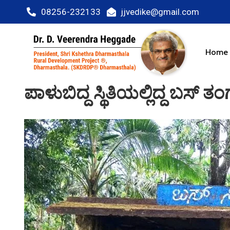
08256-232133
jjvedike@gmail.com
Home
ಪಾಳುಬಿದ್ದ ಸ್ಥಿತಿಯಲ್ಲಿದ್ದ ಬಸ್