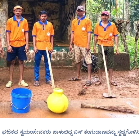
ಹಣಾ ಘಟಕದ ಸ್ವಯಂಸೇವಕರು ಪಾಳುಬಿದ್ದ ಬಸ್ ತಂಗುದಾಣವನ್ನು ಸ್ವಚ್ಚಗೊಳಿಸ