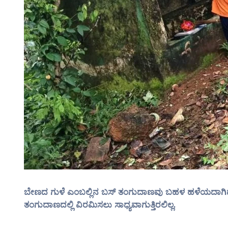
ಬೇಣದ ಗುಳೆ ಎಂಬಲ್ಲಿನ ಬಸ್ ತಂಗುದಾಣವು ಬಹಳ ಹಳೆಯದಾಗಿದ್ದು ಸ್ವಚ್ಚ
ತಂಗುದಾಣದಲ್ಲಿ ವಿರಮಿಸಲು ಸಾಧ್ಯವಾಗುತ್ತಿರಲಿಲ್ಲ.