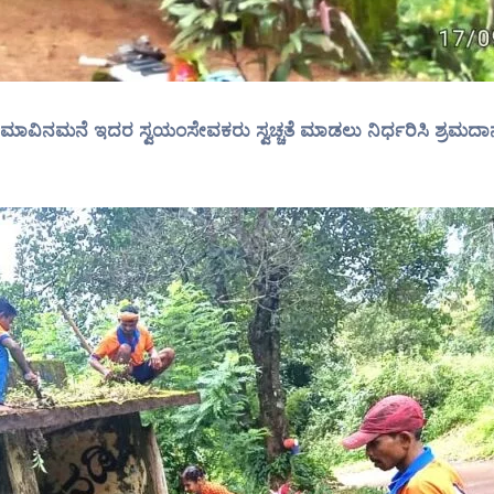
ಾವಿನಮನೆ ಇದರ ಸ್ವಯಂಸೇವಕರು ಸ್ವಚ್ಚತೆ ಮಾಡಲು ನಿರ್ಧರಿಸಿ ಶ್ರಮದಾನ