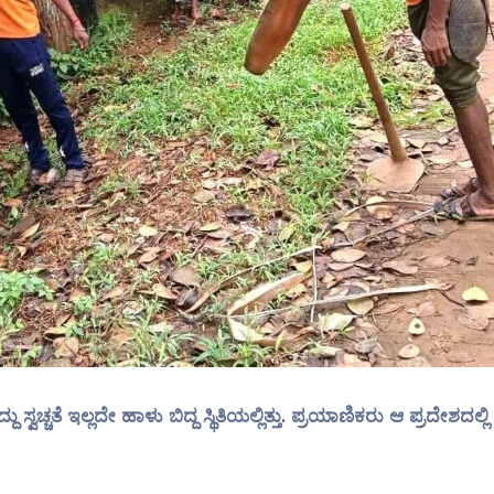
ತೆ ಇಲ್ಲದೇ ಹಾಳು ಬಿದ್ದ ಸ್ಥಿತಿಯಲ್ಲಿತ್ತು. ಪ್ರಯಾಣಿಕರು ಆ ಪ್ರದೇಶದಲ್ಲಿ 