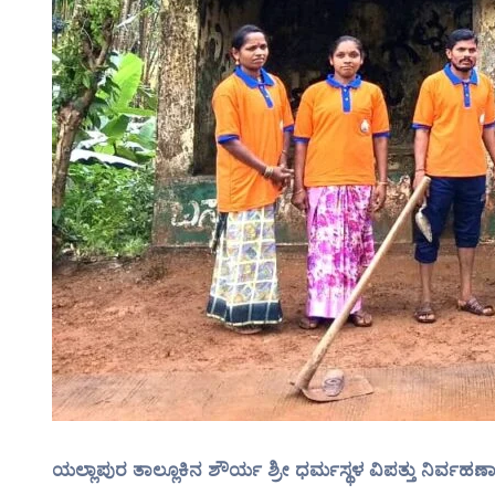
ಯಲ್ಲಾಪುರ ತಾಲ್ಲೂಕಿನ ಶೌರ್ಯ ಶ್ರೀ ಧರ್ಮಸ್ಥಳ ವಿಪತ್ತು ನಿರ್ವ