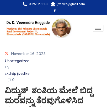
08256-232133
jjvedike@gmail.com
November 16, 2023
Uncategorized
By
skdrdp jjvedike
0
ವಿದ್ಯುತ್ ತಂತಿಯ ಮೇಲೆ ಬಿದ್ದ
ಮರವನ್ನು ತೆರವುಗೊಳಿಸಿದ