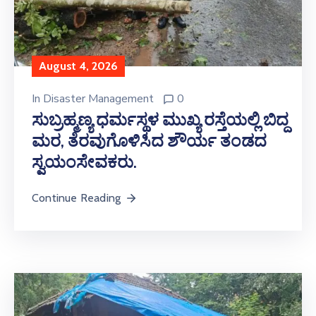
August 4, 2026
In
Disaster Management
0
ಸುಬ್ರಹ್ಮಣ್ಯ ಧರ್ಮಸ್ಥಳ ಮುಖ್ಯ ರಸ್ತೆಯಲ್ಲಿ ಬಿದ್ದ
ಮರ, ತೆರವುಗೊಳಿಸಿದ ಶೌರ್ಯ ತಂಡದ
ಸ್ವಯಂಸೇವಕರು.
Continue Reading