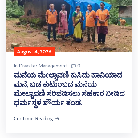
August 4, 2026
In
Disaster Management
0
ಮನೆಯ ಮೇಲ್ಚಾವಣಿ ಕುಸಿದು ಹಾನಿಯಾದ
ಮನೆ, ಬಡ ಕುಟುಂಬದ ಮನೆಯ
ಮೇಲ್ಚಾವಣಿ ಸರಿಪಡಿಸಲು ಸಹಕಾರ ನೀಡಿದ
ಧರ್ಮಸ್ಥಳ ಶೌರ್ಯ ತಂಡ.
Continue Reading