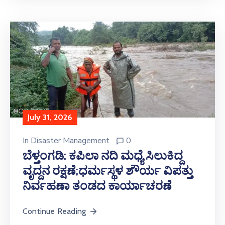
July 31, 2026
In
Disaster Management
0
ಬೆಳ್ತಂಗಡಿ: ಕಪಿಲಾ ನದಿ ಮಧ್ಯೆ ಸಿಲುಕಿದ್ದ
ವೃದ್ದನ ರಕ್ಷಣೆ;ಧರ್ಮಸ್ಥಳ ಶೌರ್ಯ ವಿಪತ್ತು
ನಿರ್ವಹಣಾ ತಂಡದ ಕಾರ್ಯಾಚರಣೆ
Continue Reading