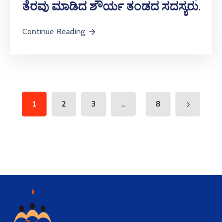
ತೆರವು ಮಾಡಿದ ಶೌರ್ಯ ತಂಡದ ಸದಸ್ಯರು.
Continue Reading
...
1
2
3
8