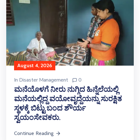
August 4, 2026
In
Disaster Management
0
ಮನೆಯೊಳಗೆ ನೀರು ನುಗ್ಗಿದ ಹಿನ್ನೆಲೆಯಲ್ಲಿ
ಮನೆಯಲ್ಲಿದ್ದ ವಯೋವೃದ್ದೆಯನ್ನು ಸುರಕ್ಷಿತ
ಸ್ಥಳಕ್ಕೆ ಬಿಟ್ಟು ಬಂದ ಶೌರ್ಯ
ಸ್ವಯಂಸೇವಕರು.
Continue Reading