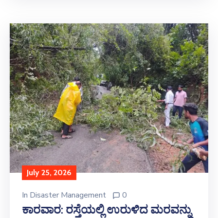
July 25, 2026
In
Disaster Management
0
ಕಾರವಾರ: ರಸ್ತೆಯಲ್ಲಿ ಉರುಳಿದ ಮರವನ್ನು