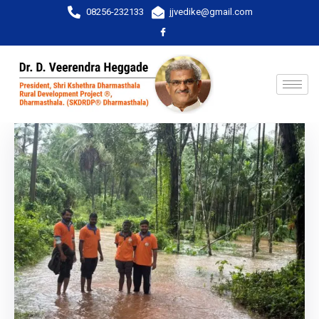
08256-232133
jjvedike@gmail.com