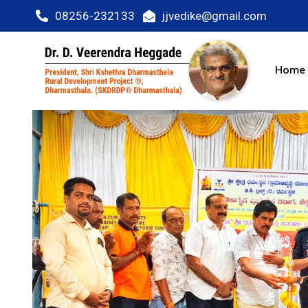
08256-232133
jjvedike@gmail.com
Home