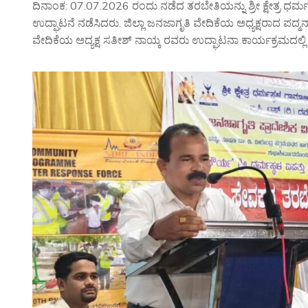
ದಿನಾಂಕ: 07.07.2026 ರಂದು ನಡೆದ ತರಬೇತಿಯನ್ನು ಶ್ರೀ ಕ್ಷೇತ್ರ ಧರ್
ಉದ್ಘಾಟನೆ ನಡೆಸಿದರು. ಜಿಲ್ಲಾ ಜನಜಾಗೃತಿ ವೇದಿಕೆಯ ಅಧ್ಯಕ್ಷರಾದ ಪದ್ಮನಾಭ ಶ
ವೇದಿಕೆಯ ಅದ್ಯಕ್ಷ ಸತೀಶ್ ನಾಯ್ಕ ರವರು ಉದ್ಘಾಟನಾ ಕಾರ್ಯಕ್ರಮದಲ್ಲಿ ಉ