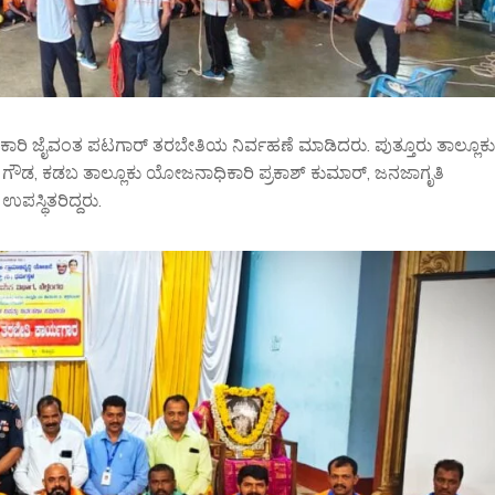
ಿಕಾರಿ ಜೈವಂತ ಪಟಗಾರ್ ತರಬೇತಿಯ ನಿರ್ವಹಣೆ ಮಾಡಿದರು. ಪುತ್ತೂರು ತಾಲ್ಲೂಕು
ಗೌಡ, ಕಡಬ ತಾಲ್ಲೂಕು ಯೋಜನಾಧಿಕಾರಿ ಪ್ರಕಾಶ್ ಕುಮಾರ್, ಜನಜಾಗೃತಿ
ಸ್ಥಿತರಿದ್ದರು.