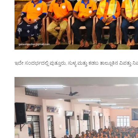
ಇದೇ ಸಂದರ್ಭದಲ್ಲಿ ಪುತ್ತೂರು, ಸುಳ್ಯ ಮತ್ತು ಕಡಬ ತಾಲ್ಲೂಕಿನ ವಿಪತ್ತು