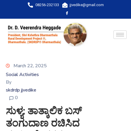
08256-232133
jjvedike@gmail.com
March 22, 2025
Social Activities
By
skdrdp jjvedike
0
ಸುಳ್ಯ: ತಾತ್ಕಾಲಿಕ ಬಸ್
ತಂಗುದಾಣ ರಚಿಸಿದ