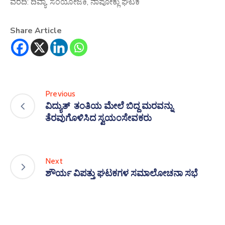
ವರದಿ: ದಿವ್ಯಾ, ಸಂಯೋಜಕಿ, ನಾಪೋಕ್ಲು ಘಟಕ
Share Article
Previous
ವಿದ್ಯುತ್ ತಂತಿಯ ಮೇಲೆ ಬಿದ್ದ ಮರವನ್ನು
ತೆರವುಗೊಳಿಸಿದ ಸ್ವಯಂಸೇವಕರು
Next
ಶೌರ್ಯ ವಿಪತ್ತು ಘಟಕಗಳ ಸಮಾಲೋಚನಾ ಸಭೆ