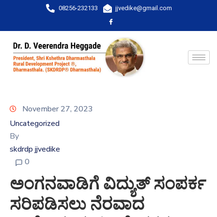
08256-232133
jjvedike@gmail.com
November 27, 2023
Uncategorized
By
skdrdp jjvedike
0
ಅಂಗನವಾಡಿಗೆ ವಿದ್ಯುತ್ ಸಂಪರ್ಕ
ಸರಿಪಡಿಸಲು ನೆರವಾದ