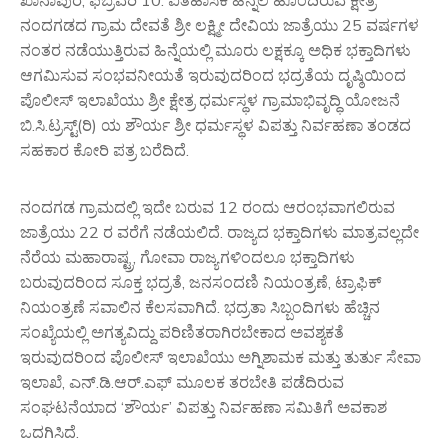
ಖಾನಾಪುರ, ಫೆಬ್ರವರಿ 10: ಐತಿಹಾಸಿಕ ಹಿನ್ನೆಲೆ ಹೊಂದಿರುವ ಕ್ಷೇತ್ರ
ನಂದಗಡದ ಗ್ರಾಮ ದೇವತೆ ಶ್ರೀ ಲಕ್ಷ್ಮೀ ದೇವಿಯ ಜಾತ್ರೆಯು 25 ವರ್ಷಗಳ
ನಂತರ ನಡೆಯುತ್ತಿರುವ ಹಿನ್ನೆಯಲ್ಲಿ ಮೂರು ಲಕ್ಷಕ್ಕೂ ಅಧಿಕ ಭಕ್ತಾದಿಗಳು
ಆಗಮಿಸುವ ಸಂಭವನೀಯತೆ ಇರುವುದರಿಂದ ಭದ್ರತೆಯ ದೃಷ್ಠಿಯಿಂದ
ಪೊಲೀಸ್ ಇಲಾಖೆಯು ಶ್ರೀ ಕ್ಷೇತ್ರ ಧರ್ಮಸ್ಥಳ ಗ್ರಾಮಾಭಿವೃದ್ಧಿ ಯೋಜನೆ
ಬಿ.ಸಿ.ಟ್ರಸ್ಟ್(ರಿ) ಯ ಶೌರ್ಯ ಶ್ರೀ ಧರ್ಮಸ್ಥಳ ವಿಪತ್ತು ನಿರ್ವಹಣಾ ತಂಡದ
ಸಹಕಾರ ಕೋರಿ ಪತ್ರ ಬರೆದಿದೆ.
ನಂದಗಡ ಗ್ರಾಮದಲ್ಲಿ ಇದೇ ಬರುವ 12 ರಂದು ಆರಂಭವಾಗಲಿರುವ
ಜಾತ್ರೆಯು 22 ರ ವರೆಗೆ ನಡೆಯಲಿದೆ. ರಾಜ್ಯದ ಭಕ್ತಾದಿಗಳು ಮಾತ್ರವಲ್ಲದೇ
ನೆರೆಯ ಮಹಾರಾಷ್ಟ್ರ, ಗೋವಾ ರಾಜ್ಯಗಳಿಂದಲೂ ಭಕ್ತಾದಿಗಳು
ಬರುವುದರಿಂದ ಸೂಕ್ತ ಭದ್ರತೆ, ಜನಸಂದಣಿ ನಿಯಂತ್ರಣೆ, ಟ್ರಾಫಿಕ್
ನಿಯಂತ್ರಣೆ ಸವಾಲಿನ ಕೆಲಸವಾಗಿದೆ. ಭದ್ರತಾ ಸಿಬ್ಬಂದಿಗಳು ಹೆಚ್ಚಿನ
ಸಂಖ್ಯೆಯಲ್ಲಿ ಅಗತ್ಯವಿದ್ದು ಪರಿಣಿತರಾಗಿರಬೇಕಾದ ಅವಶ್ಯಕತೆ
ಇರುವುದರಿಂದ ಪೊಲೀಸ್ ಇಲಾಖೆಯು ಅಗ್ನಿಶಾಮಕ ಮತ್ತು ತುರ್ತು ಸೇವಾ
ಇಲಾಖೆ, ಎನ್.ಡಿ.ಆರ್.ಎಫ್ ಮೂಲಕ ತರಬೇತಿ ಪಡೆದಿರುವ
ಸಂಘಟನೆಯಾದ ‘ಶೌರ್ಯ’ ವಿಪತ್ತು ನಿರ್ವಹಣಾ ಸಮಿತಿಗೆ ಅವಕಾಶ
ಒದಗಿಸಿದೆ.