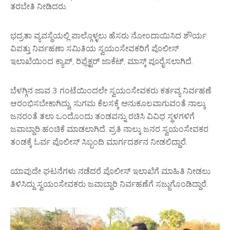
ತರಬೇತಿ ನೀಡಿದರು.
ಭದ್ರತಾ ವ್ಯವಸ್ಥೆಯಲ್ಲಿ ಪಾಲ್ಗೊಳ್ಳಲು ಹೆಸರು ನೋಂದಾಯಿಸಿದ ಶೌರ್ಯ
ವಿಪತ್ತು ನಿರ್ವಹಣಾ ಸಮಿತಿಯ ಸ್ವಯಂಸೇವಕರಿಗೆ ಪೊಲೀಸ್
ಇಲಾಖೆಯಿಂದ ಕ್ಯಾಪ್, ರಿಫ್ಲೆಕ್ಟರ್ ಜಾಕೆಟ್, ಮಾಸ್ಕ್ ಪೂರೈಸಲಾಗಿದೆ.
ಬೆಳಗ್ಗಿನ ಜಾವ 3 ಗಂಟೆಯಿಂದಲೇ ಸ್ವಯಂಸೇವಕರು ಕರ್ತವ್ಯ ನಿರ್ವಹಣೆ
ಆರಂಭಿಸಬೇಕಾಗಿದ್ದು, ಸುಗಮ ಕೆಲಸಕ್ಕೆ ಅನುಕೂಲವಾಗುವಂತೆ ನಾಲ್ಕು
ಜನರಂತೆ ತಲಾ ಒಂದೊಂದು ತಂಡವನ್ನು ರಚಿಸಿ ವಿವಿಧ ಸ್ಥಳಗಳಿಗೆ
ಜವಾಬ್ದಾರಿ ಹಂಚಿಕೆ ಮಾಡಲಾಗಿದೆ. ಪ್ರತಿ ನಾಲ್ಕು ಜನರ ಸ್ವಯಂಸೇವಕರ
ತಂಡಕ್ಕೆ ಓರ್ವ ಪೊಲೀಸ್ ಸಿಬ್ಬಂದಿ ಮಾರ್ಗದರ್ಶನ ನೀಡಲಿದ್ದಾರೆ.
ಯಾವುದೇ ಘಟನೆಗಳು ನಡೆದರೆ ಪೊಲೀಸ್ ಇಲಾಖೆಗೆ ಮಾಹಿತಿ ನೀಡಲು
ತಿಳಿಸಿದ್ದು ಸ್ವಯಂಸೇವಕರು ಜವಾಬ್ದಾರಿ ನಿರ್ವಹಣೆಗೆ ಸಜ್ಜುಗೊಂಡಿದ್ದಾರೆ.