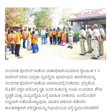
ನಂದಗಡ ಪೊಲೀಸ್ ಠಾಣೆಯ ಠಾಣಾಧಿಕಾರಿಯವರಾದ ಶ್ರೀಯುತ ಸಿ ಸಿ
ಪಾಟೀಲ್ ರವರು ಭದ್ರತಾ ವ್ಯವಸ್ಥೆಯ ಪೂರ್ವಭಾವಿ ತರಬೇತಿಯನ್ನು
ನಂದಗಡ ಪೊಲೀಸ್ ಠಾಣೆಯ ಆವರಣದಲ್ಲಿ ನೀಡಿದರು. ಭದ್ರತೆಯ
ಜೊತೆಗೆ ಭಕ್ತರ ಆರೋಗ್ಯ ಸ್ಥಿತಿ, ಜನರ ಹಿತಾಸಕ್ತಿ, ಊಟ ಉಪಚಾರ, ಶೌಚ,
ಸ್ವಚ್ಚತೆ ಮತ್ತು ಸುವ್ಯವಸ್ಥೆಯ ಬಗ್ಗೆ ಮಾಹಿತಿ ನೀಡಿದರು. ಜನರೊಂದಿಗೆ
ಸಭ್ಯವಾಗಿ ನಡೆದುಕೊಳ್ಳುವುದು, ಮಾತಿನ ಚಕಮಕಿ ನಡೆಸದೇ
ಶಾಂತಚಿತ್ತರಾಗಿ ಪರಿಸ್ಥಿತಿಯನ್ನು ನಿಭಾಯಿಸುವ ಬಗ್ಗೆ ಸ್ವಯಂಸೇವಕರಿಗೆ