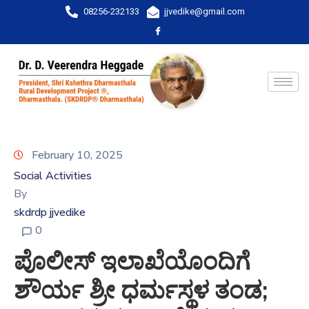
08256-232133
jjvedike@gmail.com
February 10, 2025
Social Activities
By
skdrdp jjvedike
0
ಪೊಲೀಸ್ ಇಲಾಖೆಯೊಂದಿಗೆ
ಶೌರ್ಯ ಶ್ರೀ ಧರ್ಮಸ್ಥಳ ತಂಡ;