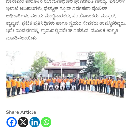
ಖಾನಾಪುರ ತಾಲೂಕಿನ ಯೋಜನಾಧಿಕಾರಿ ಶ್ರೀ ಗಣಪತಿ ನಾಯ್ಕ, ಪೊಲೀಸ್
ಇಲಾಖೆ ಅಧಿಕಾರಿಗಳು, ಫೇಸ್ಬುಕ್ ಗ್ರೂಪ್ ನಿರ್ವಹಣಾ ಪೊಲೀಸ್
ಅಧಿಕಾರಿಗಳು, ವಲಯ ಮೇಲ್ವಿಚಾರಕರು, ಸಂಯೋಜಕರು, ಮಾಸ್ಟರ್,
ಕ್ಯಾಪ್ಟನ್, ಘಟಕ ಪ್ರತಿನಿಧಿಗಳು ಹಾಗೂ ಸ್ವಯಂ ಸೇವಕರು ಉಪಸ್ಥಿತರಿದ್ದರು.
ಇದೇ ಸಂದರ್ಭದಲ್ಲಿ ಗ್ರಾಮದಲ್ಲಿ ಪರೇಡ್ ನಡೆಸುವ ಮೂಲಕ ಜಾಗೃತಿ
ಮೂಡಿಸಲಾಯಿತು.
Share Article