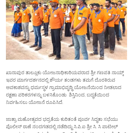
ಖಾನಾಪುರ ತಾಲ್ಲೂಕು ಯೋಜನಾಧಿಕಾರಿಯವರಾದ ಶ್ರೀ ಗಣಪತಿ ನಾಯ್ಕ್
ಇವರ ಮಾರ್ಗದರ್ಶನದಲ್ಲಿ ಶೌರ್ಯ ತಂಡಗಳು ತಮಗೆ ದೊರಕಿರುವ
ಅವಕಾಶವನ್ನು ಧರ್ಮಸ್ಥಳ ಗ್ರಾಮಾಭಿವೃದ್ಧಿ ಯೋಜನೆಯಿಂದ ನೀಡಲಾದ
ರಕ್ಷಣಾ ಪರಿಕರಗಳನ್ನು ಬಳಸಿಕೊಂಡು ಶಿಸ್ತಿನಿಂದ, ಬದ್ಧತೆಯಿಂದ
ನಿರ್ವಹಿಸಲು ಯೋಜನೆ ರೂಪಿಸಿದೆ.
ಜಾತ್ರಾ ಮಹೋತ್ಸವದ ಭದ್ರತೆಯ ಕುರಿತಂತೆ ಪೂರ್ವ ಸಿದ್ಧತಾ ಸಭೆಯು
ಪೊಲೀಸ್ ಠಾಣೆ ನಂದಗಡದಲ್ಲಿ ನಡೆದಿದ್ದು ಸಿ.ಪಿ.ಐ ಶ್ರೀ ಸಿ. ಸಿ ಪಾಟೀಲ್