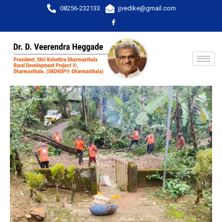
08256-232133
jjvedike@gmail.com